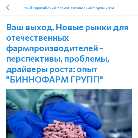
15-й Евразийский фармацевтический форум 2024
Ваш выход. Новые рынки для
отечественных
фармпроизводителей -
перспективы, проблемы,
драйверы роста: опыт
"БИННОФАРМ ГРУПП"