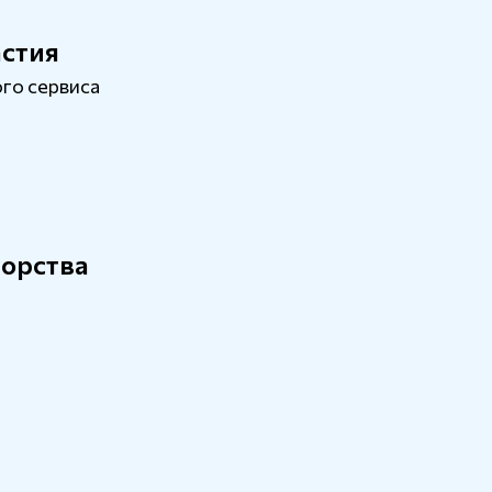
астия
го сервиса
сорства