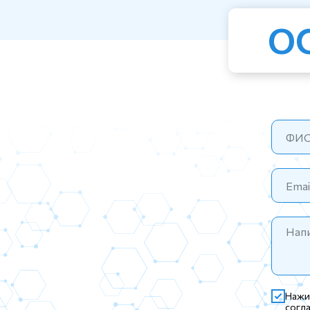
О
Нажи
согл